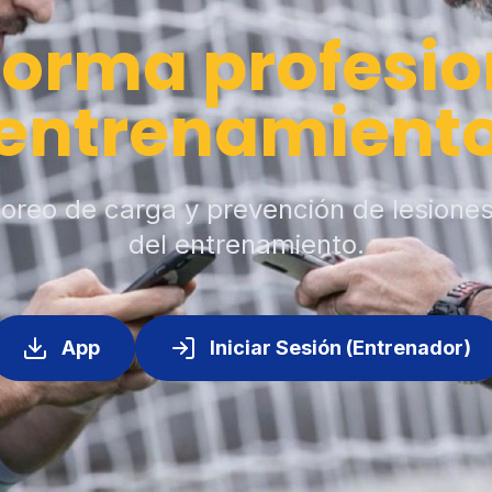
forma profesio
entrenamient
toreo de carga y prevención de lesione
del entrenamiento.
App
Iniciar Sesión (Entrenador)