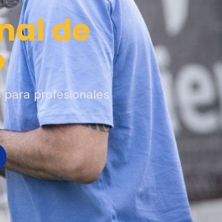
nal de
o
s para profesionales