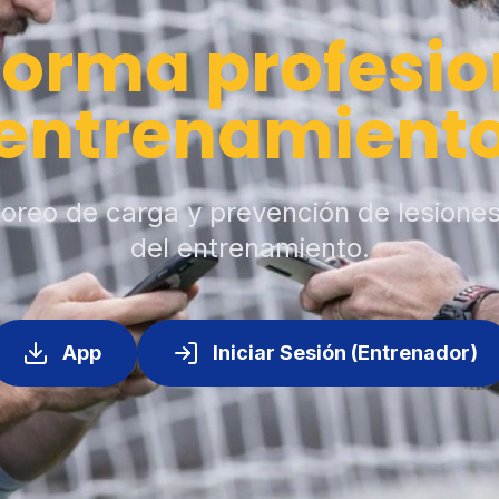
forma profesio
entrenamient
toreo de carga y prevención de lesione
del entrenamiento.
App
Iniciar Sesión (Entrenador)