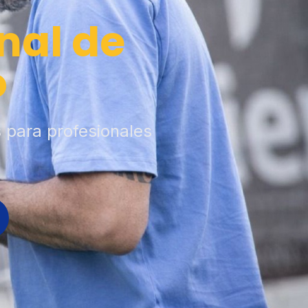
nal de
o
s para profesionales