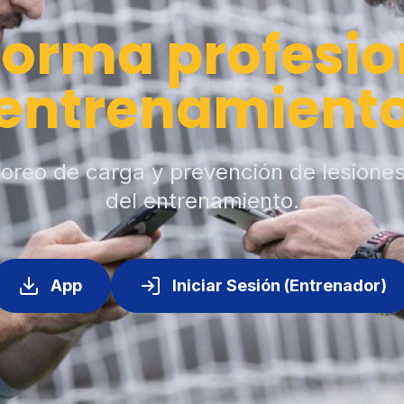
forma profesio
entrenamient
toreo de carga y prevención de lesione
del entrenamiento.
App
Iniciar Sesión (Entrenador)