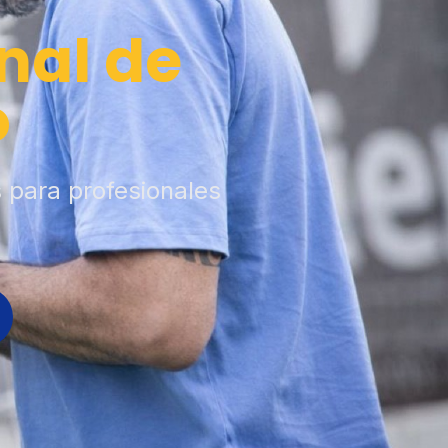
nal de
o
s para profesionales