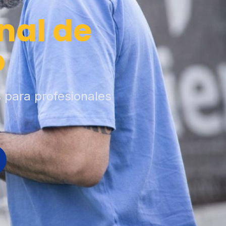
nal de
o
s para profesionales