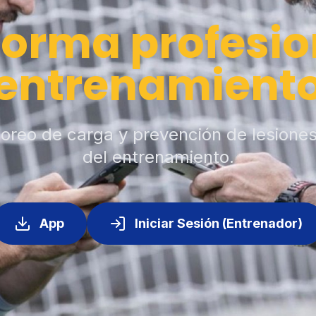
forma profesio
entrenamient
toreo de carga y prevención de lesione
del entrenamiento.
App
Iniciar Sesión (Entrenador)